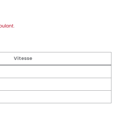
roulant
.
Vitesse