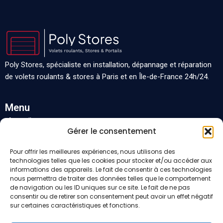
Poly Stores, spécialiste en installation, dépannage et réparation
de volets roulants & stores à Paris et en Île-de-France 24h/24.
Menu
Accueil
Gérer le consentement
Nos services
Départements
Pour offrir les meilleures expériences, nous utilisons des
Contact
technologies telles que les cookies pour stocker et/ou accéder aux
informations des appareils. Le fait de consentir à ces technologies
Demande de devis
nous permettra de traiter des données telles que le comportement
de navigation ou les ID uniques sur ce site. Le fait de ne pas
consentir ou de retirer son consentement peut avoir un effet négatif
Entreprise
sur certaines caractéristiques et fonctions.
Blog