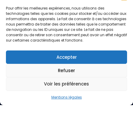
Départements
Pour offrir les meilleures expériences, nous utilisons des
Contact
technologies telles que les cookies pour stocker et/ou accéder aux
informations des appareils. Le fait de consentir à ces technologies
Demande de devis
nous permettra de traiter des données telles que le comportement
de navigation ou les ID uniques sur ce site. Le fait de ne pas
consentir ou de retirer son consentement peut avoir un effet négatif
Entreprise
sur certaines caractéristiques et fonctions.
Blog
Mentions légales
Accepter
Politique de confidentialité
Refuser
Suivez-nous
Voir les préférences
L
F
I
Y
T
i
a
n
o
i
n
c
s
u
k
Contactez-nous !
Mentions légales
k
e
t
t
t
01 83 64 67 87
e
b
a
u
o
d
o
g
b
k
366 Ter Rue de Vaugirard, 75015 Paris
i
o
r
e
Contactez-nous !
n
k
a
contact@polystores.fr
m