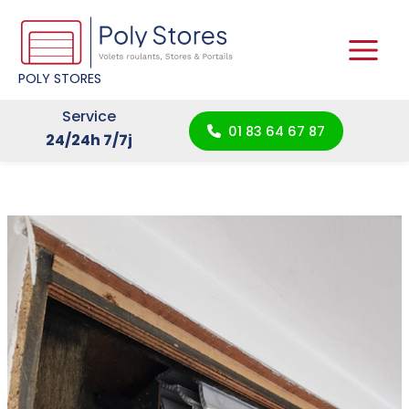
Aller
au
contenu
POLY STORES
Service
01 83 64 67 87
24/24h 7/7j